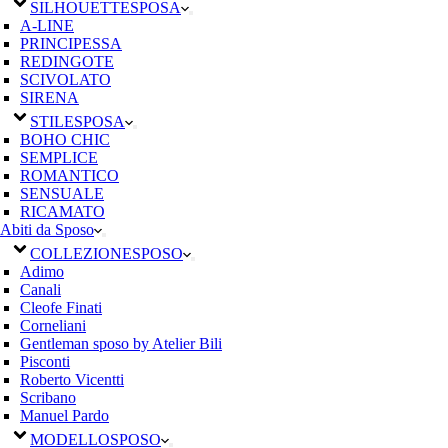
SILHOUETTE
SPOSA
A-LINE
PRINCIPESSA
REDINGOTE
SCIVOLATO
SIRENA
STILE
SPOSA
BOHO CHIC
SEMPLICE
ROMANTICO
SENSUALE
RICAMATO
Abiti da Sposo
COLLEZIONE
SPOSO
Adimo
Canali
Cleofe Finati
Corneliani
Gentleman sposo by Atelier Bili
Pisconti
Roberto Vicentti
Scribano
Manuel Pardo
MODELLO
SPOSO