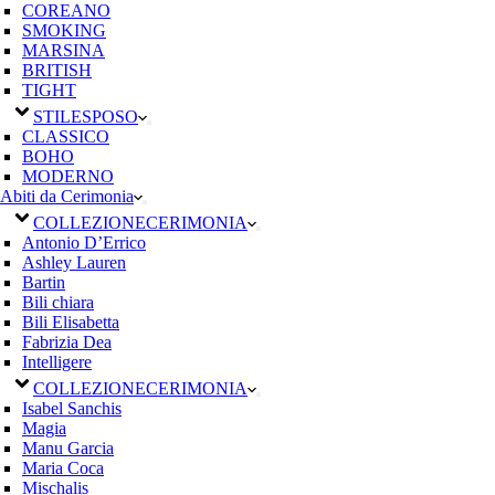
COREANO
SMOKING
MARSINA
BRITISH
TIGHT
STILE
SPOSO
CLASSICO
BOHO
MODERNO
Abiti da Cerimonia
COLLEZIONE
CERIMONIA
Antonio D’Errico
Ashley Lauren
Bartin
Bili chiara
Bili Elisabetta
Fabrizia Dea
Intelligere
COLLEZIONE
CERIMONIA
Isabel Sanchis
Magia
Manu Garcia
Maria Coca
Mischalis