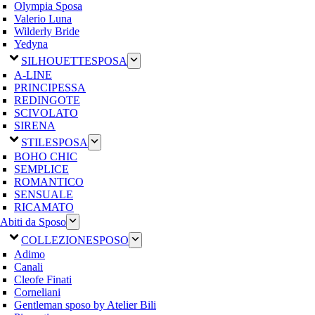
Olympia Sposa
Valerio Luna
Wilderly Bride
Yedyna
SILHOUETTE
SPOSA
A-LINE
PRINCIPESSA
REDINGOTE
SCIVOLATO
SIRENA
STILE
SPOSA
BOHO CHIC
SEMPLICE
ROMANTICO
SENSUALE
RICAMATO
Abiti da Sposo
COLLEZIONE
SPOSO
Adimo
Canali
Cleofe Finati
Corneliani
Gentleman sposo by Atelier Bili