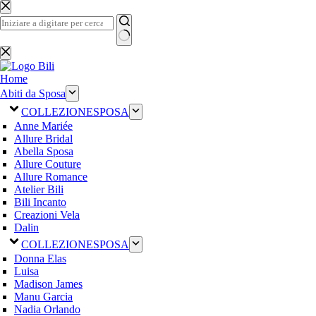
Salta
al
contenuto
Nessun
risultato
Home
Abiti da Sposa
COLLEZIONE
SPOSA
Anne Mariée
Allure Bridal
Abella Sposa
Allure Couture
Allure Romance
Atelier Bili
Bili Incanto
Creazioni Vela
Dalin
COLLEZIONE
SPOSA
Donna Elas
Luisa
Madison James
Manu Garcia
Nadia Orlando