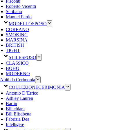
Pisconti
Roberto Vicentti
Scribano
Manuel Pardo
MODELLO
SPOSO
COREANO
SMOKING
MARSINA
BRITISH
TIGHT
STILE
SPOSO
CLASSICO
BOHO
MODERNO
Abiti da Cerimonia
COLLEZIONE
CERIMONIA
Antonio D’Errico
Ashley Lauren
Bartin
Bili chiara
Bili Elisabetta
Fabrizia Dea
Intelligere