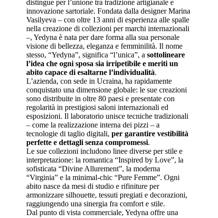
distingue per l’unione tra tradizione artigianale e
innovazione sartoriale. Fondata dalla designer Marina
Vasilyeva – con oltre 13 anni di esperienza alle spalle
nella creazione di collezioni per marchi internazionali
–, Yedyna è nata per dare forma alla sua personale
visione di bellezza, eleganza e femminilità. Il nome
stesso, “Yedyna”, significa “l’unica”, a
sottolineare
l’idea che ogni sposa sia irripetibile e meriti un
abito capace di esaltarne l’individualità
.
L’azienda, con sede in Ucraina, ha rapidamente
conquistato una dimensione globale: le sue creazioni
sono distribuite in oltre 80 paesi e presentate con
regolarità in prestigiosi saloni internazionali ed
esposizioni. Il laboratorio unisce tecniche tradizionali
– come la realizzazione interna dei pizzi – a
tecnologie di taglio digitali,
per garantire vestibilità
perfette e dettagli senza compromessi
.
Le sue collezioni includono linee diverse per stile e
interpretazione: la romantica “Inspired by Love”, la
sofisticata “Divine Allurement”, la moderna
“Virginia” e la minimal-chic “Pure Femme”. Ogni
abito nasce da mesi di studio e rifiniture per
armonizzare silhouette, tessuti pregiati e decorazioni,
raggiungendo una sinergia fra comfort e stile.
Dal punto di vista commerciale, Yedyna offre una