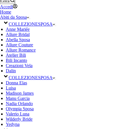
Cerca
Accedi
Home
Abiti da Sposa
COLLEZIONE
SPOSA
Anne Mariée
Allure Bridal
Abella Sposa
Allure Couture
Allure Romance
Atelier Bili
Bili Incanto
Creazioni Vela
Dalin
COLLEZIONE
SPOSA
Donna Elas
Luisa
Madison James
Manu Garcia
Nadia Orlando
Olympia Sposa
Valerio Luna
Wilderly Bride
Yedyna