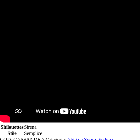
Shilouettes
Sirena
Stile
Semplice
COD:
CASSANDRA
Categorie:
Abiti da Sposa
,
Yedyna