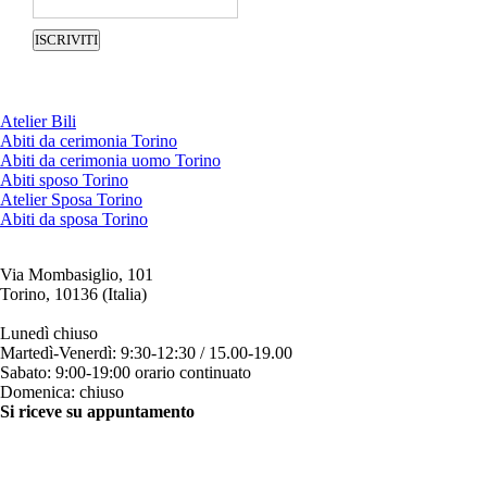
Atelier Bili
Abiti da cerimonia Torino
Abiti da cerimonia uomo Torino
Abiti sposo Torino
Atelier Sposa Torino
Abiti da sposa Torino
Via Mombasiglio, 101
Torino, 10136 (Italia)
ORARI ATELIER
Lunedì chiuso
Martedì-Venerdì: 9:30-12:30 / 15.00-19.00
Sabato: 9:00-19:00 orario continuato
Domenica: chiuso
Si riceve su appuntamento
CONTATTI
+39 011 200879