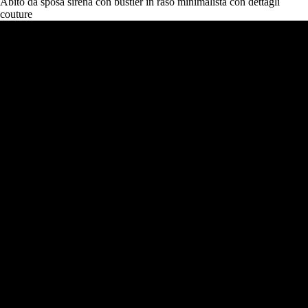
Abito da sposa sirena con bustier in raso minimalista con dettagli
couture