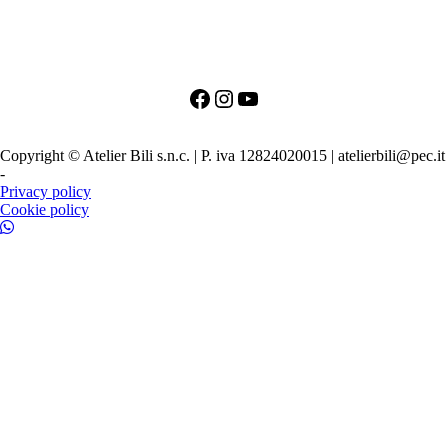
+39 342 0527384
clienti@bili.it
Social
Facebook
Instagram
YouTube
PRIMO APPUNTAMENTO PER LA SPOSA
PRIMO APPUNTAMENTO PER LO SPOSO
Copyright © Atelier Bili s.n.c. | P. iva 12824020015 | atelierbili@pec.it
-
Agenzia SEO TORINO
Privacy policy
Cookie policy