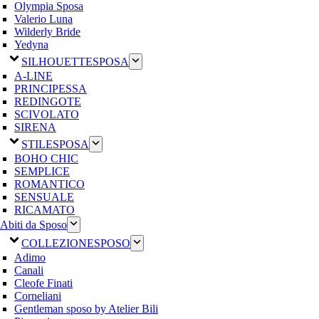
Olympia Sposa
Valerio Luna
Wilderly Bride
Yedyna
SILHOUETTE
SPOSA
A-LINE
PRINCIPESSA
REDINGOTE
SCIVOLATO
SIRENA
STILE
SPOSA
BOHO CHIC
SEMPLICE
ROMANTICO
SENSUALE
RICAMATO
Abiti da Sposo
COLLEZIONE
SPOSO
Adimo
Canali
Cleofe Finati
Corneliani
Gentleman sposo by Atelier Bili