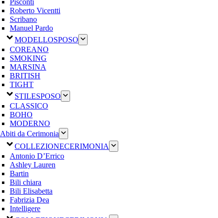
Pisconti
Roberto Vicentti
Scribano
Manuel Pardo
MODELLO
SPOSO
COREANO
SMOKING
MARSINA
BRITISH
TIGHT
STILE
SPOSO
CLASSICO
BOHO
MODERNO
Abiti da Cerimonia
COLLEZIONE
CERIMONIA
Antonio D’Errico
Ashley Lauren
Bartin
Bili chiara
Bili Elisabetta
Fabrizia Dea
Intelligere