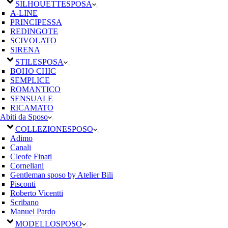
SILHOUETTE
SPOSA
A-LINE
PRINCIPESSA
REDINGOTE
SCIVOLATO
SIRENA
STILE
SPOSA
BOHO CHIC
SEMPLICE
ROMANTICO
SENSUALE
RICAMATO
Abiti da Sposo
COLLEZIONE
SPOSO
Adimo
Canali
Cleofe Finati
Corneliani
Gentleman sposo by Atelier Bili
Pisconti
Roberto Vicentti
Scribano
Manuel Pardo
MODELLO
SPOSO