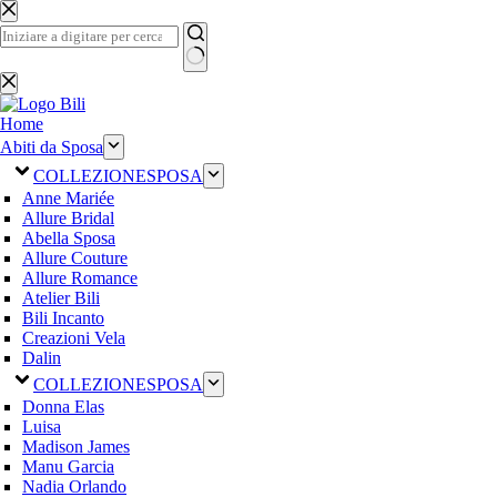
Salta
al
contenuto
Nessun
risultato
Home
Abiti da Sposa
COLLEZIONE
SPOSA
Anne Mariée
Allure Bridal
Abella Sposa
Allure Couture
Allure Romance
Atelier Bili
Bili Incanto
Creazioni Vela
Dalin
COLLEZIONE
SPOSA
Donna Elas
Luisa
Madison James
Manu Garcia
Nadia Orlando