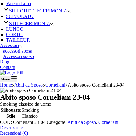
Valerio Luna
SILHOUETTE
CERIMONIA
SCIVOLATO
STILE
CERIMONIA
LUNGO
CORTO
TAILLEUR
Accessori
accessori sposa
Accessori sposo
Blog
Contatti
Menu
Home
Abiti da Sposo
Corneliani
Abito sposo Corneliani 23-04
Abito sposo Corneliani 23-04
Smoking classico da uomo
Silhouette
Smoking
Stile
Classico
COD:
Corneliani 23-04
Categorie:
Abiti da Sposo
,
Corneliani
Descrizione
Recensioni (0)