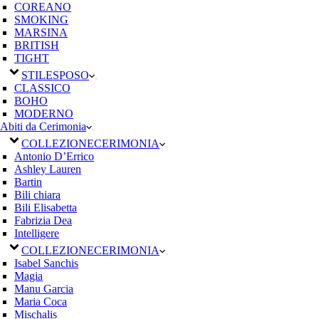
COREANO
SMOKING
MARSINA
BRITISH
TIGHT
STILE
SPOSO
CLASSICO
BOHO
MODERNO
Abiti da Cerimonia
COLLEZIONE
CERIMONIA
Antonio D’Errico
Ashley Lauren
Bartin
Bili chiara
Bili Elisabetta
Fabrizia Dea
Intelligere
COLLEZIONE
CERIMONIA
Isabel Sanchis
Magia
Manu Garcia
Maria Coca
Mischalis