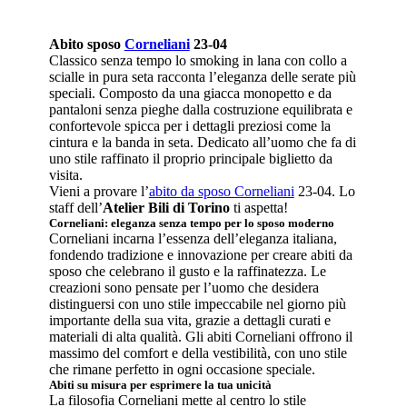
Abito sposo
Corneliani
23-04
Classico senza tempo lo smoking in lana con collo a
scialle in pura seta racconta l’eleganza delle serate più
speciali. Composto da una giacca monopetto e da
pantaloni senza pieghe dalla costruzione equilibrata e
confortevole spicca per i dettagli preziosi come la
cintura e la banda in seta. Dedicato all’uomo che fa di
uno stile raffinato il proprio principale biglietto da
visita.
Vieni a provare l’
abito da sposo Corneliani
23-04. Lo
staff dell’
Atelier Bili di Torino
ti aspetta!
Corneliani: eleganza senza tempo per lo sposo moderno
Corneliani incarna l’essenza dell’eleganza italiana,
fondendo tradizione e innovazione per creare abiti da
sposo che celebrano il gusto e la raffinatezza. Le
creazioni sono pensate per l’uomo che desidera
distinguersi con uno stile impeccabile nel giorno più
importante della sua vita, grazie a dettagli curati e
materiali di alta qualità. Gli abiti Corneliani offrono il
massimo del comfort e della vestibilità, con uno stile
che rimane perfetto in ogni occasione speciale.
Abiti su misura per esprimere la tua unicità
La filosofia Corneliani mette al centro lo stile