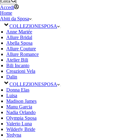
Cerca
Accedi
Home
Abiti da Sposa
COLLEZIONE
SPOSA
Anne Mariée
Allure Bridal
Abella Sposa
Allure Couture
Allure Romance
Atelier Bili
Bili Incanto
Creazioni Vela
Dalin
COLLEZIONE
SPOSA
Donna Elas
Luisa
Madison James
Manu Garcia
Nadia Orlando
Olympia Sposa
Valerio Luna
Wilderly Bride
Yedyna