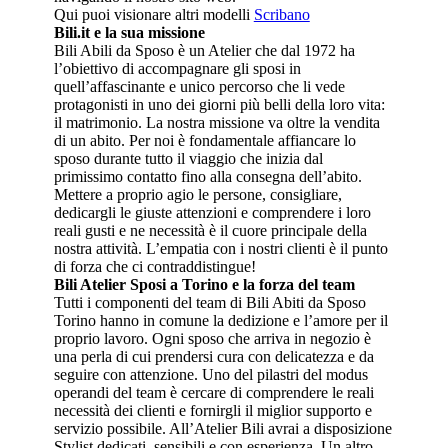
Qui puoi visionare altri modelli
Scribano
Bili.it e la sua missione
Bili Abili da Sposo è un Atelier che dal 1972 ha
l’obiettivo di accompagnare gli sposi in
quell’affascinante e unico percorso che li vede
protagonisti in uno dei giorni più belli della loro vita:
il matrimonio. La nostra missione va oltre la vendita
di un abito. Per noi è fondamentale affiancare lo
sposo durante tutto il viaggio che inizia dal
primissimo contatto fino alla consegna dell’abito.
Mettere a proprio agio le persone, consigliare,
dedicargli le giuste attenzioni e comprendere i loro
reali gusti e ne necessità è il cuore principale della
nostra attività. L’empatia con i nostri clienti è il punto
di forza che ci contraddistingue!
Bili Atelier Sposi a Torino e la forza del team
Tutti i componenti del team di Bili Abiti da Sposo
Torino hanno in comune la dedizione e l’amore per il
proprio lavoro. Ogni sposo che arriva in negozio è
una perla di cui prendersi cura con delicatezza e da
seguire con attenzione. Uno del pilastri del modus
operandi del team è cercare di comprendere le reali
necessità dei clienti e fornirgli il miglior supporto e
servizio possibile. All’Atelier Bili avrai a disposizione
Stylist dedicati, sensibili e con esperienza. Un altro