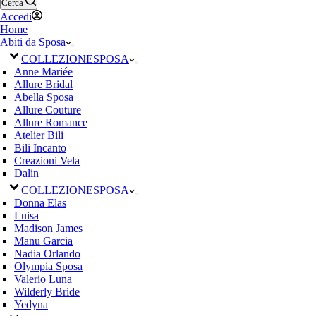
Cerca
Accedi
Home
Abiti da Sposa
COLLEZIONE
SPOSA
Anne Mariée
Allure Bridal
Abella Sposa
Allure Couture
Allure Romance
Atelier Bili
Bili Incanto
Creazioni Vela
Dalin
COLLEZIONE
SPOSA
Donna Elas
Luisa
Madison James
Manu Garcia
Nadia Orlando
Olympia Sposa
Valerio Luna
Wilderly Bride
Yedyna