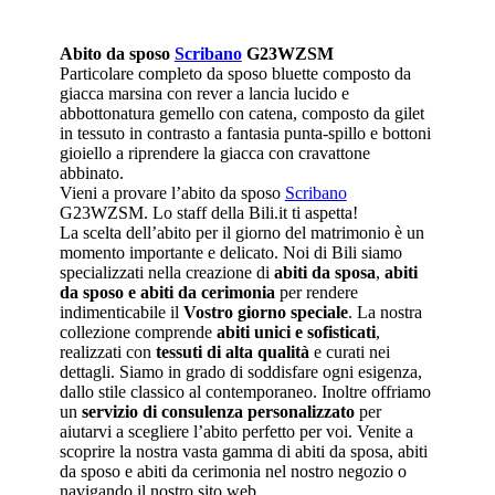
Abito da sposo
Scribano
G23WZSM
Particolare completo da sposo bluette composto da
giacca marsina con rever a lancia lucido e
abbottonatura gemello con catena, composto da gilet
in tessuto in contrasto a fantasia punta-spillo e bottoni
gioiello a riprendere la giacca con cravattone
abbinato.
Vieni a provare l’abito da sposo
Scribano
G23WZSM. Lo staff della Bili.it ti aspetta!
La scelta dell’abito per il giorno del matrimonio è un
momento importante e delicato. Noi di Bili siamo
specializzati nella creazione di
abiti da sposa
,
abiti
da sposo e abiti da cerimonia
per rendere
indimenticabile il
Vostro giorno speciale
. La nostra
collezione comprende
abiti unici e sofisticati
,
realizzati con
tessuti di alta qualità
e curati nei
dettagli. Siamo in grado di soddisfare ogni esigenza,
dallo stile classico al contemporaneo. Inoltre offriamo
un
servizio di consulenza personalizzato
per
aiutarvi a scegliere l’abito perfetto per voi. Venite a
scoprire la nostra vasta gamma di abiti da sposa, abiti
da sposo e abiti da cerimonia nel nostro negozio o
navigando il nostro sito web.