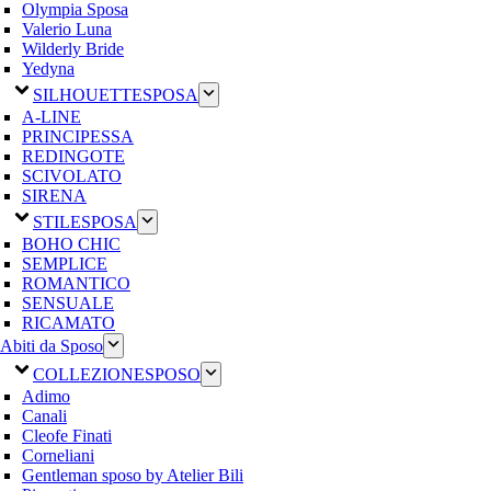
Olympia Sposa
Valerio Luna
Wilderly Bride
Yedyna
SILHOUETTE
SPOSA
A-LINE
PRINCIPESSA
REDINGOTE
SCIVOLATO
SIRENA
STILE
SPOSA
BOHO CHIC
SEMPLICE
ROMANTICO
SENSUALE
RICAMATO
Abiti da Sposo
COLLEZIONE
SPOSO
Adimo
Canali
Cleofe Finati
Corneliani
Gentleman sposo by Atelier Bili