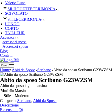
Valerio Luna
SILHOUETTE
CERIMONIA
SCIVOLATO
STILE
CERIMONIA
LUNGO
CORTO
TAILLEUR
Accessori
accessori sposa
Accessori sposo
Blog
Contatti
Menu
Home
Abiti da Sposo
Scribano
Abito da sposo Scribano G23WZSM
Abito da sposo Scribano G23WZSM
Abito da sposo taglio marsina
Modello
Marsina
Stile
Moderno
Categorie:
Scribano
,
Abiti da Sposo
Descrizione
Recensioni (0)