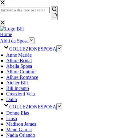
Salta
al
contenuto
Nessun
risultato
Home
Abiti da Sposa
COLLEZIONE
SPOSA
Anne Mariée
Allure Bridal
Abella Sposa
Allure Couture
Allure Romance
Atelier Bili
Bili Incanto
Creazioni Vela
Dalin
COLLEZIONE
SPOSA
Donna Elas
Luisa
Madison James
Manu Garcia
Nadia Orlando