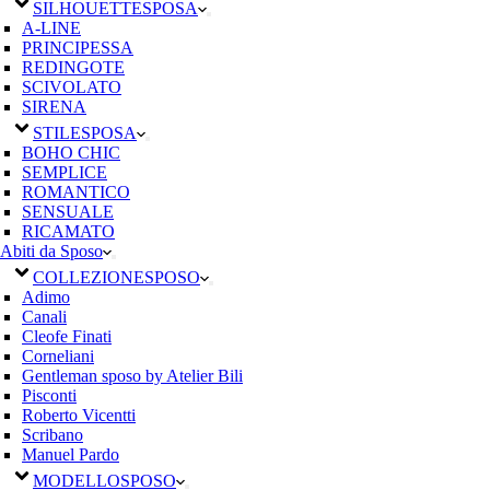
SILHOUETTE
SPOSA
A-LINE
PRINCIPESSA
REDINGOTE
SCIVOLATO
SIRENA
STILE
SPOSA
BOHO CHIC
SEMPLICE
ROMANTICO
SENSUALE
RICAMATO
Abiti da Sposo
COLLEZIONE
SPOSO
Adimo
Canali
Cleofe Finati
Corneliani
Gentleman sposo by Atelier Bili
Pisconti
Roberto Vicentti
Scribano
Manuel Pardo
MODELLO
SPOSO