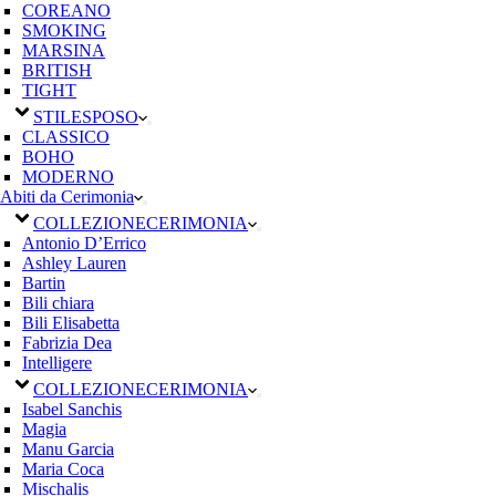
COREANO
SMOKING
MARSINA
BRITISH
TIGHT
STILE
SPOSO
CLASSICO
BOHO
MODERNO
Abiti da Cerimonia
COLLEZIONE
CERIMONIA
Antonio D’Errico
Ashley Lauren
Bartin
Bili chiara
Bili Elisabetta
Fabrizia Dea
Intelligere
COLLEZIONE
CERIMONIA
Isabel Sanchis
Magia
Manu Garcia
Maria Coca
Mischalis