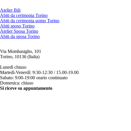
Atelier Bili
Abiti da cerimonia Torino
Abiti da cerimonia uomo Torino
Abiti sposo Torino
Atelier Sposa Torino
Abiti da sposa Torino
Via Mombasiglio, 101
Torino, 10136 (Italia)
ORARI ATELIER
Lunedì chiuso
Martedì-Venerdì: 9:30-12:30 / 15.00-19.00
Sabato: 9:00-19:00 orario continuato
Domenica: chiuso
Si riceve su appuntamento
CONTATTI
+39 011 200879
+39 342 0527384
clienti@bili.it