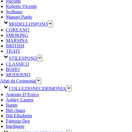
Pisconti
Roberto Vicentti
Scribano
Manuel Pardo
MODELLO
SPOSO
COREANO
SMOKING
MARSINA
BRITISH
TIGHT
STILE
SPOSO
CLASSICO
BOHO
MODERNO
Abiti da Cerimonia
COLLEZIONE
CERIMONIA
Antonio D’Errico
Ashley Lauren
Bartin
Bili chiara
Bili Elisabetta
Fabrizia Dea
Intelligere