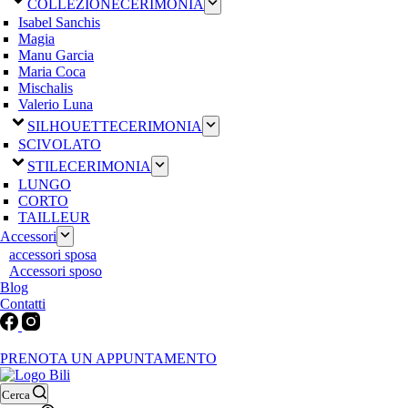
COLLEZIONE
CERIMONIA
Isabel Sanchis
Magia
Manu Garcia
Maria Coca
Mischalis
Valerio Luna
SILHOUETTE
CERIMONIA
SCIVOLATO
STILE
CERIMONIA
LUNGO
CORTO
TAILLEUR
Accessori
accessori sposa
Accessori sposo
Blog
Contatti
Martedì-Venerdì: 9:30-12:30 / 15.00-19.00 | Sabato: 9:00-19:00 | Dom
PRENOTA UN APPUNTAMENTO
Cerca