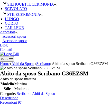
SILHOUETTE
CERIMONIA
SCIVOLATO
STILE
CERIMONIA
LUNGO
CORTO
TAILLEUR
Accessori
accessori sposa
Accessori sposo
Blog
Contatti
Menu
Home
Abiti da Sposo
Scribano
Abito da sposo Scribano G36EZSM
Abito da sposo Scribano G36EZSM
Abito da sposo marsina
Modello
Marsina
Stile
Moderno
Categorie:
Scribano
,
Abiti da Sposo
Descrizione
Recensioni (0)