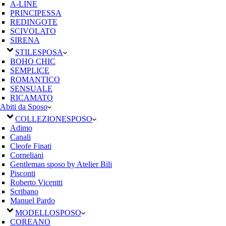
A-LINE
PRINCIPESSA
REDINGOTE
SCIVOLATO
SIRENA
STILE
SPOSA
BOHO CHIC
SEMPLICE
ROMANTICO
SENSUALE
RICAMATO
Abiti da Sposo
COLLEZIONE
SPOSO
Adimo
Canali
Cleofe Finati
Corneliani
Gentleman sposo by Atelier Bili
Pisconti
Roberto Vicentti
Scribano
Manuel Pardo
MODELLO
SPOSO
COREANO