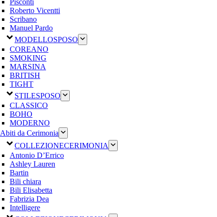
Pisconti
Roberto Vicentti
Scribano
Manuel Pardo
MODELLO
SPOSO
COREANO
SMOKING
MARSINA
BRITISH
TIGHT
STILE
SPOSO
CLASSICO
BOHO
MODERNO
Abiti da Cerimonia
COLLEZIONE
CERIMONIA
Antonio D’Errico
Ashley Lauren
Bartin
Bili chiara
Bili Elisabetta
Fabrizia Dea
Intelligere