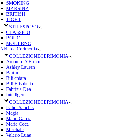
SMOKING
MARSINA
BRITISH
TIGHT
STILE
SPOSO
CLASSICO
BOHO
MODERNO
Abiti da Cerimonia
COLLEZIONE
CERIMONIA
Antonio D’Errico
Ashley Lauren
Bartin
Bili chiara
Bili Elisabetta
Fabrizia Dea
Intelligere
COLLEZIONE
CERIMONIA
Isabel Sanchis
Magia
Manu Garcia
Maria Coca
Mischalis
Valerio Luna