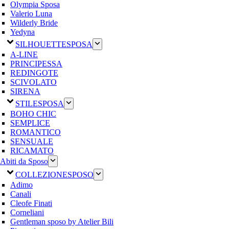
Olympia Sposa
Valerio Luna
Wilderly Bride
Yedyna
SILHOUETTE
SPOSA
A-LINE
PRINCIPESSA
REDINGOTE
SCIVOLATO
SIRENA
STILE
SPOSA
BOHO CHIC
SEMPLICE
ROMANTICO
SENSUALE
RICAMATO
Abiti da Sposo
COLLEZIONE
SPOSO
Adimo
Canali
Cleofe Finati
Corneliani
Gentleman sposo by Atelier Bili