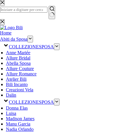
Salta
al
contenuto
Nessun
risultato
Home
Abiti da Sposa
COLLEZIONE
SPOSA
Anne Mariée
Allure Bridal
Abella Sposa
Allure Couture
Allure Romance
Atelier Bili
Bili Incanto
Creazioni Vela
Dalin
COLLEZIONE
SPOSA
Donna Elas
Luisa
Madison James
Manu Garcia
Nadia Orlando