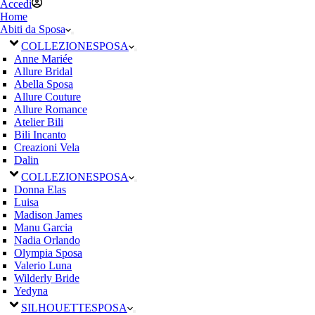
Accedi
Home
Abiti da Sposa
COLLEZIONE
SPOSA
Anne Mariée
Allure Bridal
Abella Sposa
Allure Couture
Allure Romance
Atelier Bili
Bili Incanto
Creazioni Vela
Dalin
COLLEZIONE
SPOSA
Donna Elas
Luisa
Madison James
Manu Garcia
Nadia Orlando
Olympia Sposa
Valerio Luna
Wilderly Bride
Yedyna
SILHOUETTE
SPOSA