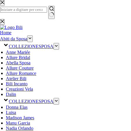
Salta
al
contenuto
Nessun
risultato
Home
Abiti da Sposa
COLLEZIONE
SPOSA
Anne Mariée
Allure Bridal
Abella Sposa
Allure Couture
Allure Romance
Atelier Bili
Bili Incanto
Creazioni Vela
Dalin
COLLEZIONE
SPOSA
Donna Elas
Luisa
Madison James
Manu Garcia
Nadia Orlando