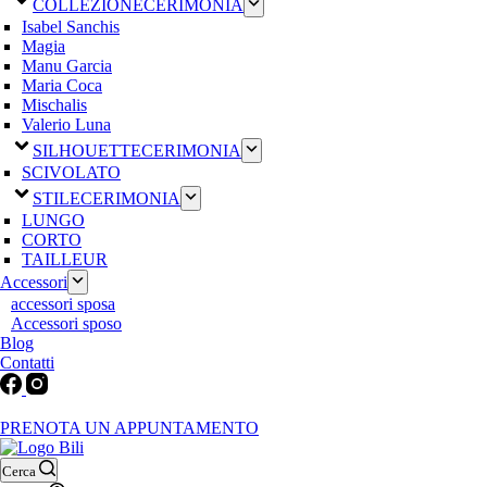
COLLEZIONE
CERIMONIA
Isabel Sanchis
Magia
Manu Garcia
Maria Coca
Mischalis
Valerio Luna
SILHOUETTE
CERIMONIA
SCIVOLATO
STILE
CERIMONIA
LUNGO
CORTO
TAILLEUR
Accessori
accessori sposa
Accessori sposo
Blog
Contatti
Martedì-Venerdì: 9:30-12:30 / 15.00-19.00 | Sabato: 9:00-19:00 | Dom
PRENOTA UN APPUNTAMENTO
Cerca