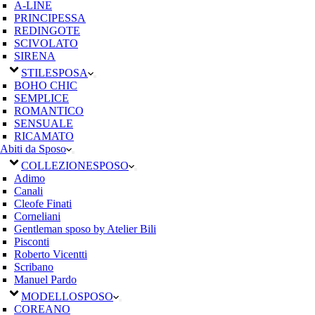
A-LINE
PRINCIPESSA
REDINGOTE
SCIVOLATO
SIRENA
STILE
SPOSA
BOHO CHIC
SEMPLICE
ROMANTICO
SENSUALE
RICAMATO
Abiti da Sposo
COLLEZIONE
SPOSO
Adimo
Canali
Cleofe Finati
Corneliani
Gentleman sposo by Atelier Bili
Pisconti
Roberto Vicentti
Scribano
Manuel Pardo
MODELLO
SPOSO
COREANO