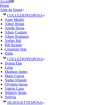
Accedi
Home
Abiti da Sposa
COLLEZIONE
SPOSA
Anne Mariée
Allure Bridal
Abella Sposa
Allure Couture
Allure Romance
Atelier Bili
Bili Incanto
Creazioni Vela
Dalin
COLLEZIONE
SPOSA
Donna Elas
Luisa
Madison James
Manu Garcia
Nadia Orlando
Olympia Sposa
Valerio Luna
Wilderly Bride
Yedyna
SILHOUETTE
SPOSA