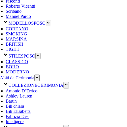
Pisconti
Roberto Vicentti
Scribano
Manuel Pardo
MODELLO
SPOSO
COREANO
SMOKING
MARSINA
BRITISH
TIGHT
STILE
SPOSO
CLASSICO
BOHO
MODERNO
Abiti da Cerimonia
COLLEZIONE
CERIMONIA
Antonio D’Errico
Ashley Lauren
Bartin
Bili chiara
Bili Elisabetta
Fabrizia Dea
Intelligere