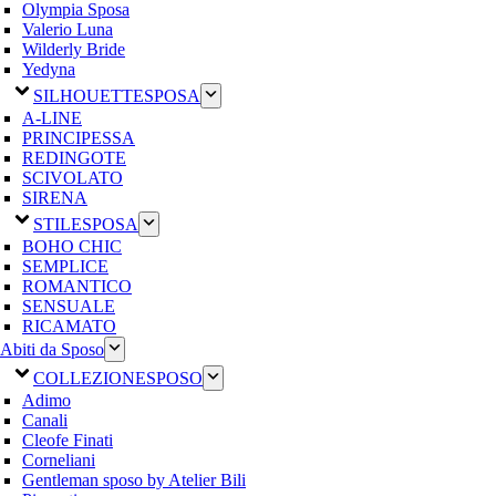
Olympia Sposa
Valerio Luna
Wilderly Bride
Yedyna
SILHOUETTE
SPOSA
A-LINE
PRINCIPESSA
REDINGOTE
SCIVOLATO
SIRENA
STILE
SPOSA
BOHO CHIC
SEMPLICE
ROMANTICO
SENSUALE
RICAMATO
Abiti da Sposo
COLLEZIONE
SPOSO
Adimo
Canali
Cleofe Finati
Corneliani
Gentleman sposo by Atelier Bili