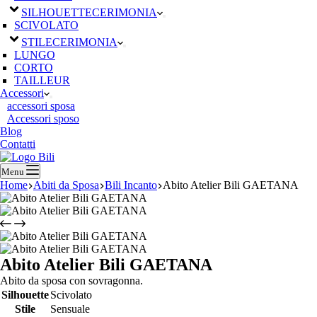
SILHOUETTE
CERIMONIA
SCIVOLATO
STILE
CERIMONIA
LUNGO
CORTO
TAILLEUR
Accessori
accessori sposa
Accessori sposo
Blog
Contatti
Menu
Home
Abiti da Sposa
Bili Incanto
Abito Atelier Bili GAETANA
Abito Atelier Bili GAETANA
Abito da sposa con sovragonna.
Silhouette
Scivolato
Stile
Sensuale