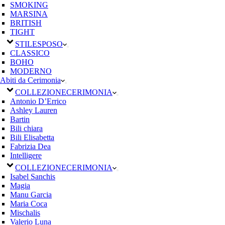
SMOKING
MARSINA
BRITISH
TIGHT
STILE
SPOSO
CLASSICO
BOHO
MODERNO
Abiti da Cerimonia
COLLEZIONE
CERIMONIA
Antonio D’Errico
Ashley Lauren
Bartin
Bili chiara
Bili Elisabetta
Fabrizia Dea
Intelligere
COLLEZIONE
CERIMONIA
Isabel Sanchis
Magia
Manu Garcia
Maria Coca
Mischalis
Valerio Luna