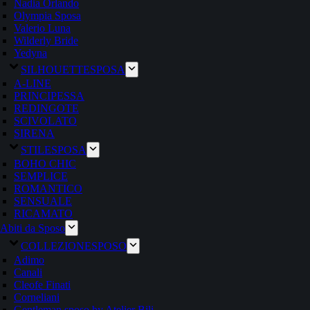
Nadia Orlando
Olympia Sposa
Valerio Luna
Wilderly Bride
Yedyna
SILHOUETTE
SPOSA
A-LINE
PRINCIPESSA
REDINGOTE
SCIVOLATO
SIRENA
STILE
SPOSA
BOHO CHIC
SEMPLICE
ROMANTICO
SENSUALE
RICAMATO
Abiti da Sposo
COLLEZIONE
SPOSO
Adimo
Canali
Cleofe Finati
Corneliani
Gentleman sposo by Atelier Bili