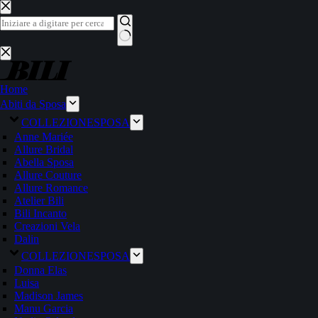
Salta
al
contenuto
Nessun
risultato
Home
Abiti da Sposa
COLLEZIONE
SPOSA
Anne Mariée
Allure Bridal
Abella Sposa
Allure Couture
Allure Romance
Atelier Bili
Bili Incanto
Creazioni Vela
Dalin
COLLEZIONE
SPOSA
Donna Elas
Luisa
Madison James
Manu Garcia