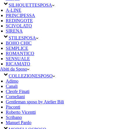
SILHOUETTE
SPOSA
A-LINE
PRINCIPESSA
REDINGOTE
SCIVOLATO
SIRENA
STILE
SPOSA
BOHO CHIC
SEMPLICE
ROMANTICO
SENSUALE
RICAMATO
Abiti da Sposo
COLLEZIONE
SPOSO
Adimo
Canali
Cleofe Finati
Corneliani
Gentleman sposo by Atelier Bili
Pisconti
Roberto Vicentti
Scribano
Manuel Pardo