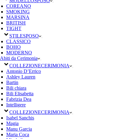
MODELLO
SPOSO
COREANO
SMOKING
MARSINA
BRITISH
TIGHT
STILE
SPOSO
CLASSICO
BOHO
MODERNO
Abiti da Cerimonia
COLLEZIONE
CERIMONIA
Antonio D’Errico
Ashley Lauren
Bartin
Bili chiara
Bili Elisabetta
Fabrizia Dea
Intelligere
COLLEZIONE
CERIMONIA
Isabel Sanchis
Magia
Manu Garcia
Maria Coca