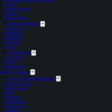
Pisconti
Roberto Vicentti
Scribano
Manuel Pardo
MODELLO
SPOSO
COREANO
SMOKING
MARSINA
BRITISH
TIGHT
STILE
SPOSO
CLASSICO
BOHO
MODERNO
Abiti da Cerimonia
COLLEZIONE
CERIMONIA
Antonio D’Errico
Ashley Lauren
Bartin
Bili chiara
Bili Elisabetta
Fabrizia Dea
Intelligere