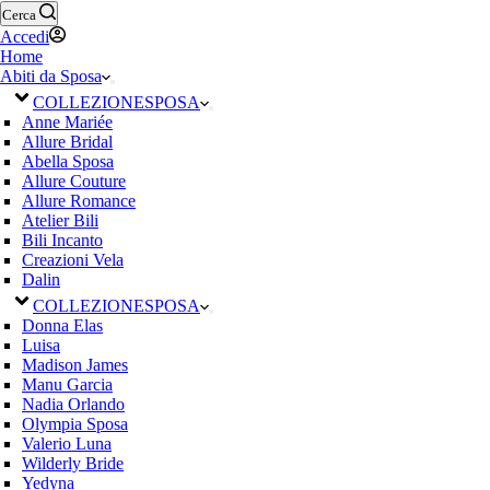
Cerca
Accedi
Home
Abiti da Sposa
COLLEZIONE
SPOSA
Anne Mariée
Allure Bridal
Abella Sposa
Allure Couture
Allure Romance
Atelier Bili
Bili Incanto
Creazioni Vela
Dalin
COLLEZIONE
SPOSA
Donna Elas
Luisa
Madison James
Manu Garcia
Nadia Orlando
Olympia Sposa
Valerio Luna
Wilderly Bride
Yedyna