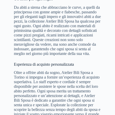
Da abiti a sirena che abbracciano le curve, a quelli da
principessa con gonne ampie e fiabesche, passando
per gli eleganti tagli impero e gli innovativi abiti a due
pezzi, la collezione Atelier Bili Sposa ha qualcosa per
ogni gusto. Ogni abito è realizzato con materiali di
primissima qualità e decorato con dettagli sofisticati
come pizzi pregiati, ricami intricati e applicazioni
scintillanti. Queste creazioni non sono solo
meravigliose da vedere, ma sono anche comode da
indossare, garantendo che ogni sposa si senta al
meglio nel giorno più importante della sua vita.
Esperienza di acquisto personalizzata
Oltre a offrire abiti da sogno, Atelier Bili Sposa a
Torino si impegna a fornire un’esperienza di acquisto
superlativa. Lo staff esperto e cordiale è sempre
disponibile per assistere le spose nella scelta del loro
abito perfetto. Ogni sposa merita un trattamento
personalizzato e un’attenzione ai dettagli, e Atelier
Bili Sposa è dedicato a garantire che ogni sposa si
senta unica e speciale. Esplorate la collezione per
scoprire la bellezza senza tempo degli abiti da sposa e
iniziate il vostro viaggio emozionante verso il grande