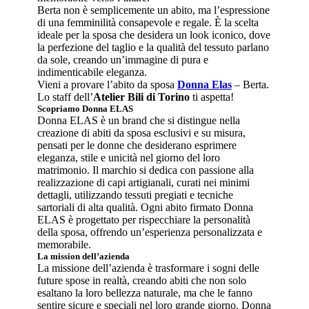
Berta non è semplicemente un abito, ma l’espressione
di una femminilità consapevole e regale. È la scelta
ideale per la sposa che desidera un look iconico, dove
la perfezione del taglio e la qualità del tessuto parlano
da sole, creando un’immagine di pura e
indimenticabile eleganza.
Vieni a provare l’abito da sposa
Donna Elas
– Berta.
Lo staff dell’
Atelier Bili di Torino
ti aspetta!
Scopriamo Donna ELAS
Donna ELAS è un brand che si distingue nella
creazione di abiti da sposa esclusivi e su misura,
pensati per le donne che desiderano esprimere
eleganza, stile e unicità nel giorno del loro
matrimonio. Il marchio si dedica con passione alla
realizzazione di capi artigianali, curati nei minimi
dettagli, utilizzando tessuti pregiati e tecniche
sartoriali di alta qualità. Ogni abito firmato Donna
ELAS è progettato per rispecchiare la personalità
della sposa, offrendo un’esperienza personalizzata e
memorabile.
La mission dell’azienda
La missione dell’azienda è trasformare i sogni delle
future spose in realtà, creando abiti che non solo
esaltano la loro bellezza naturale, ma che le fanno
sentire sicure e speciali nel loro grande giorno. Donna