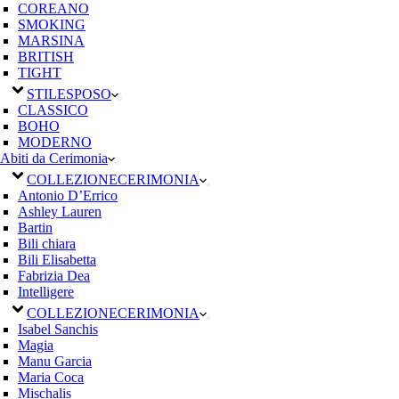
COREANO
SMOKING
MARSINA
BRITISH
TIGHT
STILE
SPOSO
CLASSICO
BOHO
MODERNO
Abiti da Cerimonia
COLLEZIONE
CERIMONIA
Antonio D’Errico
Ashley Lauren
Bartin
Bili chiara
Bili Elisabetta
Fabrizia Dea
Intelligere
COLLEZIONE
CERIMONIA
Isabel Sanchis
Magia
Manu Garcia
Maria Coca
Mischalis