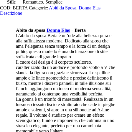
Stile
Romantico, Semplice
COD:
BERTA
Categorie:
Abiti da Sposa
,
Donna Elas
Descrizione
Abito da sposa
Donna Elas
– Berta
L’abito da sposa Berta è un’ode alla bellezza pura e
alla raffinatezza moderna. Dedicato alla sposa che
ama l’eleganza senza tempo e la forza di un design
pulito, questo modello è una dichiarazione di stile
sofisticata e di grande impatto.
Il cuore del design è il corpetto scultoreo,
caratterizzato da un audace e profondo scollo a V che
slancia la figura con grazia e sicurezza. Le spalline
ampie e le linee geometriche e precise definiscono il
busto, mentre i discreti pannelli in tulle illusione sui
fianchi aggiungono un tocco di moderna sensualità,
garantendo al contempo una vestibilità perfetta.
La gonna è un trionfo di maestosità. Realizzata in un
lussuoso tessuto liscio e strutturato che cade in pieghe
ampie e solenni, si apre in una silhouette ad A-line
regale. Il volume è studiato per creare un effetto
scenografico, fluido e imponente, che culmina in uno
strascico elegante, perfetto per una camminata
memorabile verso l’altare.