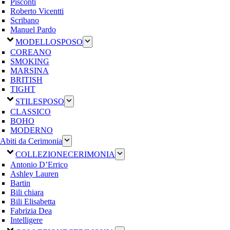
Pisconti
Roberto Vicentti
Scribano
Manuel Pardo
MODELLO
SPOSO
COREANO
SMOKING
MARSINA
BRITISH
TIGHT
STILE
SPOSO
CLASSICO
BOHO
MODERNO
Abiti da Cerimonia
COLLEZIONE
CERIMONIA
Antonio D’Errico
Ashley Lauren
Bartin
Bili chiara
Bili Elisabetta
Fabrizia Dea
Intelligere