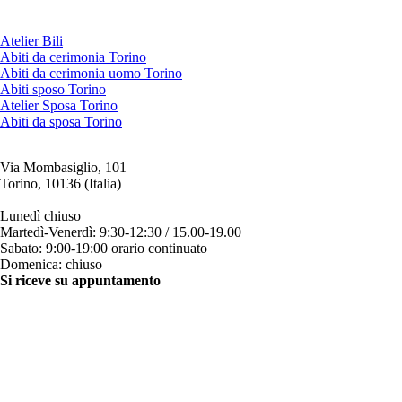
Atelier Bili
Abiti da cerimonia Torino
Abiti da cerimonia uomo Torino
Abiti sposo Torino
Atelier Sposa Torino
Abiti da sposa Torino
Via Mombasiglio, 101
Torino, 10136 (Italia)
ORARI ATELIER
Lunedì chiuso
Martedì-Venerdì: 9:30-12:30 / 15.00-19.00
Sabato: 9:00-19:00 orario continuato
Domenica: chiuso
Si riceve su appuntamento
CONTATTI
+39 011 200879
+39 342 0527384
clienti@bili.it