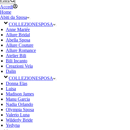
Cerca
Accedi
Home
Abiti da Sposa
COLLEZIONE
SPOSA
Anne Mariée
Allure Bridal
Abella Sposa
Allure Couture
Allure Romance
Atelier Bili
Bili Incanto
Creazioni Vela
Dalin
COLLEZIONE
SPOSA
Donna Elas
Luisa
Madison James
Manu Garcia
Nadia Orlando
Olympia Sposa
Valerio Luna
Wilderly Bride
Yedyna