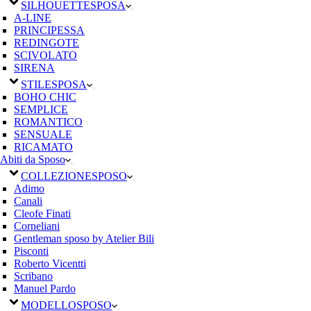
SILHOUETTE
SPOSA
A-LINE
PRINCIPESSA
REDINGOTE
SCIVOLATO
SIRENA
STILE
SPOSA
BOHO CHIC
SEMPLICE
ROMANTICO
SENSUALE
RICAMATO
Abiti da Sposo
COLLEZIONE
SPOSO
Adimo
Canali
Cleofe Finati
Corneliani
Gentleman sposo by Atelier Bili
Pisconti
Roberto Vicentti
Scribano
Manuel Pardo
MODELLO
SPOSO