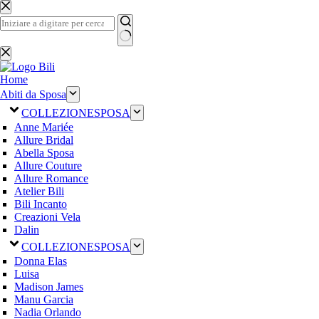
Salta
al
contenuto
Nessun
risultato
Home
Abiti da Sposa
COLLEZIONE
SPOSA
Anne Mariée
Allure Bridal
Abella Sposa
Allure Couture
Allure Romance
Atelier Bili
Bili Incanto
Creazioni Vela
Dalin
COLLEZIONE
SPOSA
Donna Elas
Luisa
Madison James
Manu Garcia
Nadia Orlando