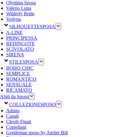
Olympia Sposa
Valerio Luna
Wilderly Bride
Yedyna
SILHOUETTE
SPOSA
A-LINE
PRINCIPESSA
REDINGOTE
SCIVOLATO
SIRENA
STILE
SPOSA
BOHO CHIC
SEMPLICE
ROMANTICO
SENSUALE
RICAMATO
Abiti da Sposo
COLLEZIONE
SPOSO
Adimo
Canali
Cleofe Finati
Corneliani
Gentleman sposo by Atelier Bili